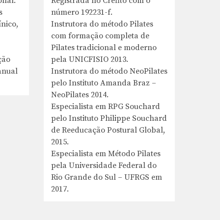
onal.
Registrada no Crefito com o
s
número 192231-f.
nico,
Instrutora do método Pilates
com formação completa de
Pilates tradicional e moderno
ção
pela UNICFISIO 2013.
anual
Instrutora do método NeoPilates
pelo Instituto Amanda Braz –
NeoPilates 2014.
Especialista em RPG Souchard
pelo Instituto Philippe Souchard
de Reeducação Postural Global,
2015.
Especialista em Método Pilates
pela Universidade Federal do
Rio Grande do Sul – UFRGS em
2017.