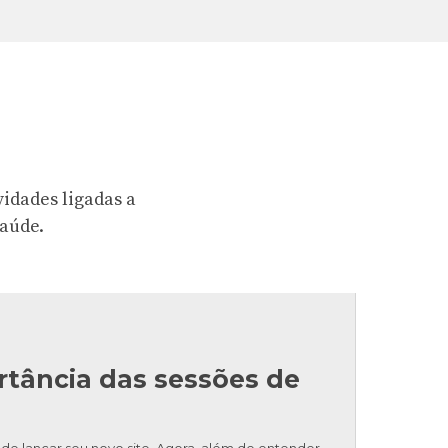
vidades ligadas a
saúde.
ortância das sessões de
 de lançar seu novo site. Agora, além de entender