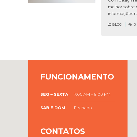
melhor sobre o
informações re
BLOG
0
FUNCIONAMENTO
SEG – SEXTA
7:00 AM – 8:00 PM
SAB E DOM
Fechado
CONTATOS