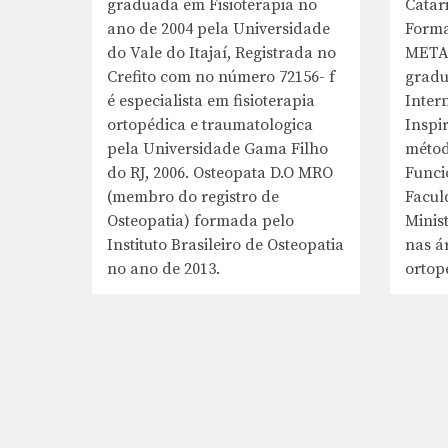
graduada em Fisioterapia no
Catar
ano de 2004 pela Universidade
Forma
do Vale do Itajaí, Registrada no
METAC
Crefito com no número 72156- f
gradu
é especialista em fisioterapia
Inter
ortopédica e traumatologica
Inspi
pela Universidade Gama Filho
métod
do RJ, 2006. Osteopata D.O MRO
Funci
(membro do registro de
Facul
Osteopatia) formada pelo
Minist
Instituto Brasileiro de Osteopatia
nas ár
no ano de 2013.
ortop