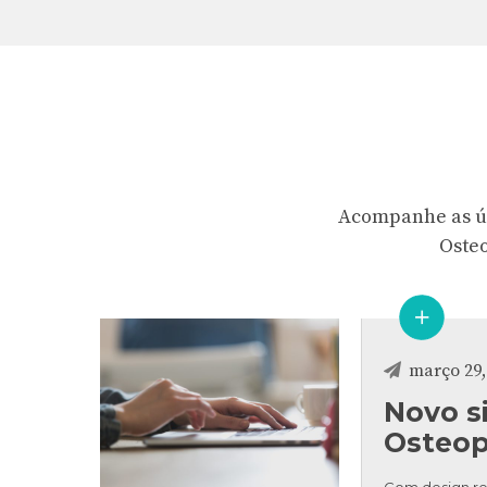
Acompanhe as últ
Osteo
março 29,
Novo si
Osteopa
Com design res