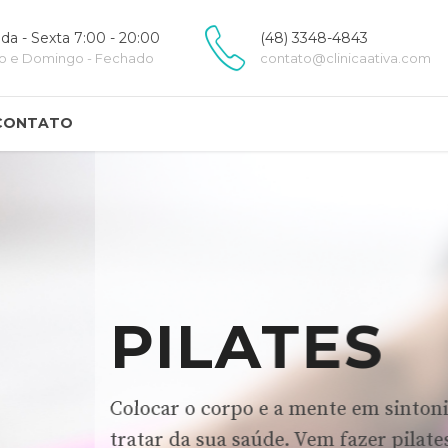
a - Sexta 7:00 - 20:00
(48) 3348-4843
o e Domingo - Fechado
contato@clinicaativa.com
CONTATO
S
m sintonia, prevenir lesões e
er pilates conosco.