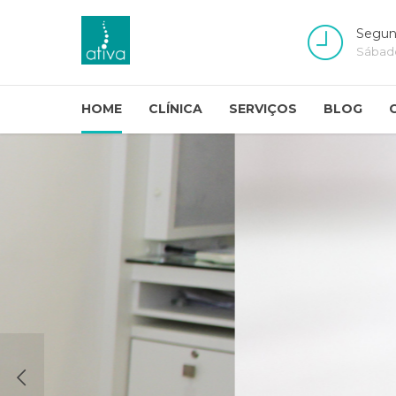
Segund
Sábad
HOME
CLÍNICA
SERVIÇOS
BLOG
PILATE
Colocar o corpo e a mente e
tratar da sua saúde. Vem faz