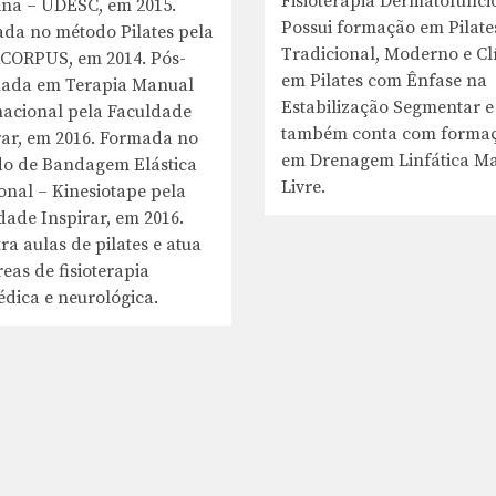
Fisioterapia Dermatofunci
ina – UDESC, em 2015.
Possui formação em Pilate
da no método Pilates pela
Tradicional, Moderno e Clí
ORPUS, em 2014. Pós-
em Pilates com Ênfase na
ada em Terapia Manual
Estabilização Segmentar e
nacional pela Faculdade
também conta com forma
rar, em 2016. Formada no
em Drenagem Linfática M
o de Bandagem Elástica
Livre.
onal – Kinesiotape pela
dade Inspirar, em 2016.
ra aulas de pilates e atua
eas de fisioterapia
édica e neurológica.